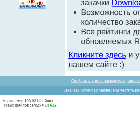
закачки
Downlo
Возможность от
количество зак
Все рейтинги д
обновляемых R
Кликните здесь
и у
нашем сайте :)
Сообщить о нелегальных материалах 
Закачать Download Master
|
Разместить ре
Мы знаем о
103 921
файлах
.
Новых файлов сегодня
14 622
.