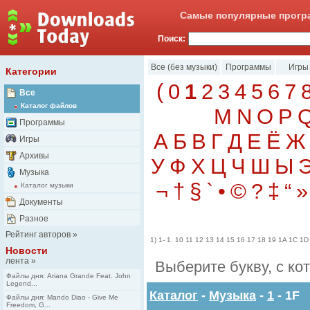
Самые популярные програ
Поиск:
Все (без музыки)
Программы
Игры
Категории
(
0
1
2
3
4
5
6
7
Все
Каталог файлов
M
N
O
P
Программы
А
Б
В
Г
Д
Е
Ё
Ж
Игры
Архивы
У
Ф
Х
Ц
Ч
Ш
Ы
Музыка
¬
†
§
`
•
©
?
‡
“
»
Каталог музыки
Документы
Разное
Рейтинг авторов
»
1)
1-
1.
10
11
12
13
14
15
16
17
18
19
1A
1C
1D
Новости
лента
»
Выберите букву, с ко
Файлы дня: Ariana Grande Feat. John
Legend...
Каталог
-
Музыка
-
1
- 1F
Файлы дня: Mando Diao - Give Me
Freedom, G...