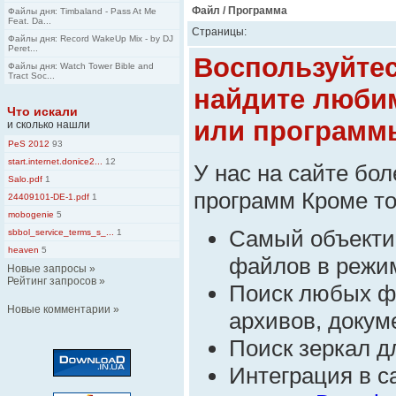
Файл / Программа
Файлы дня: Timbaland - Pass At Me
Feat. Da...
Страницы:
Файлы дня: Record WakeUp Mix - by DJ
Peret...
Воспользуйте
Файлы дня: Watch Tower Bible and
Tract Soc...
найдите люби
Что искали
или программ
и сколько нашли
PeS 2012
93
start.internet.donice2...
12
У нас на сайте бо
Salo.pdf
1
программ Кроме тог
24409101-DE-1.pdf
1
mobogenie
5
Самый объекти
sbbol_service_terms_s_...
1
heaven
5
файлов в режим
Новые запросы
»
Рейтинг запросов
»
Поиск любых ф
Новые комментарии
»
архивов, докуме
Поиск зеркал д
Интеграция в 