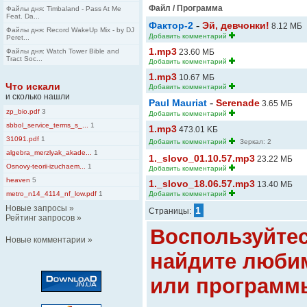
Файл / Программа
Файлы дня: Timbaland - Pass At Me
Feat. Da...
-
Фактор-2
Эй, девчонки!
8.12 MБ
Файлы дня: Record WakeUp Mix - by DJ
Добавить комментарий
Peret...
1.mp3
Файлы дня: Watch Tower Bible and
23.60 MБ
Tract Soc...
Добавить комментарий
1.mp3
10.67 MБ
Что искали
Добавить комментарий
и сколько нашли
-
Paul Mauriat
Serenade
3.65 MБ
zp_bio.pdf
3
Добавить комментарий
sbbol_service_terms_s_...
1
1.mp3
473.01 KБ
31091.pdf
1
Добавить комментарий
Зеркал: 2
algebra_merzlyak_akade...
1
1._slovo_01.10.57.mp3
23.22 MБ
Osnovy-teorii-izuchaem...
1
Добавить комментарий
heaven
5
1._slovo_18.06.57.mp3
13.40 MБ
metro_n14_4114_nf_low.pdf
1
Добавить комментарий
Новые запросы
»
1
Страницы:
Рейтинг запросов
»
Воспользуйте
Новые комментарии
»
найдите люби
или программ