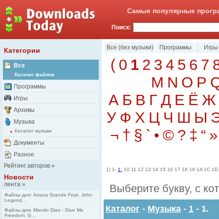
Самые популярные програ
Поиск:
Все (без музыки)
Программы
Игры
Категории
(
0
1
2
3
4
5
6
7
Все
Каталог файлов
M
N
O
P
Программы
А
Б
В
Г
Д
Е
Ё
Ж
Игры
Архивы
У
Ф
Х
Ц
Ч
Ш
Ы
Музыка
¬
†
§
`
•
©
?
‡
“
»
Каталог музыки
Документы
Разное
Рейтинг авторов
»
1)
1-
1.
10
11
12
13
14
15
16
17
18
19
1A
1C
1D
Новости
лента
»
Выберите букву, с ко
Файлы дня: Ariana Grande Feat. John
Legend...
Каталог
-
Музыка
-
1
- 1.
Файлы дня: Mando Diao - Give Me
Freedom, G...