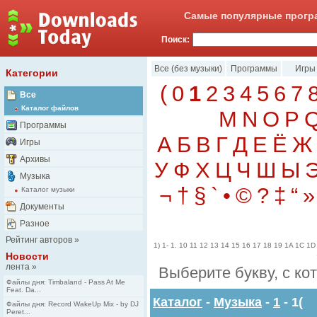
Самые популярные програ
Поиск:
Все (без музыки)
Программы
Игры
Категории
(
0
1
2
3
4
5
6
7
Все
Каталог файлов
M
N
O
P
Программы
А
Б
В
Г
Д
Е
Ё
Ж
Игры
Архивы
У
Ф
Х
Ц
Ч
Ш
Ы
Музыка
¬
†
§
`
•
©
?
‡
“
»
Каталог музыки
Документы
Разное
Рейтинг авторов
»
1)
1-
1.
10
11
12
13
14
15
16
17
18
19
1A
1C
1D
Новости
лента
»
Выберите букву, с ко
Файлы дня: Timbaland - Pass At Me
Feat. Da...
Каталог
-
Музыка
-
1
- 1(
Файлы дня: Record WakeUp Mix - by DJ
Peret...