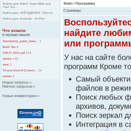
Файл / Программа
Файлы дня: Watch Tower Bible and
Tract Soc...
Страницы:
Файлы дня: ЧАЙ ВДВОЁМ - Прости
Файлы дня: Kazantip - Xit Plus
Воспользуйте
найдите люби
Что искали
и сколько нашли
или программ
Standartniy_paket_doku...
1
Bahh Tee
8
258.07.2011.pdf
213
У нас на сайте бо
adobe x
56
программ Кроме тог
view'
2
76-ans-chem-9-11-teor2...
14
market
3
Самый объекти
Новые запросы
»
файлов в режим
Рейтинг запросов
»
Поиск любых ф
Новые комментарии
»
архивов, докуме
Поиск зеркал д
Интеграция в 