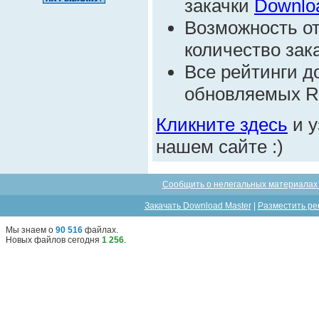
закачки
Downlo
Возможность от
количество зак
Все рейтинги д
обновляемых R
Кликните здесь
и у
нашем сайте :)
Сообщить о нелегальных материалах 
Закачать Download Master
|
Разместить ре
Мы знаем о
90 516
файлах
.
Новых файлов сегодня
1 256
.