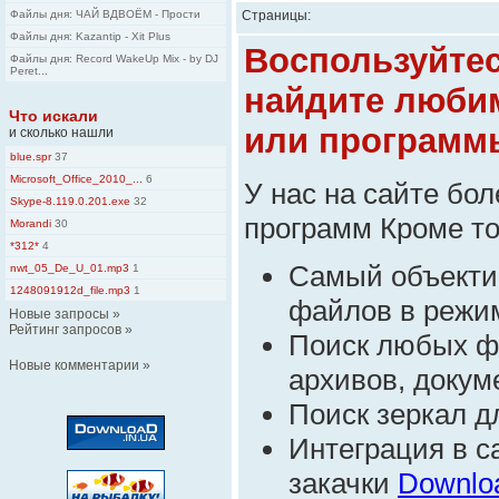
Файлы дня: ЧАЙ ВДВОЁМ - Прости
Страницы:
Файлы дня: Kazantip - Xit Plus
Воспользуйте
Файлы дня: Record WakeUp Mix - by DJ
Peret...
найдите люби
Что искали
или программ
и сколько нашли
blue.spr
37
Microsoft_Office_2010_...
6
У нас на сайте бо
Skype-8.119.0.201.exe
32
программ Кроме тог
Morandi
30
*312*
4
Самый объекти
nwt_05_De_U_01.mp3
1
1248091912d_file.mp3
1
файлов в режим
Новые запросы
»
Рейтинг запросов
»
Поиск любых ф
Новые комментарии
»
архивов, докуме
Поиск зеркал д
Интеграция в 
закачки
Downlo