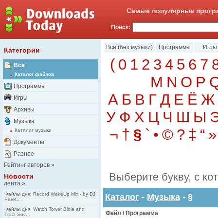
Самые популярные програ
Поиск:
Все (без музыки)
Программы
Игры
Категории
(
0
1
2
3
4
5
6
7
Все
Каталог файлов
M
N
O
P
Программы
А
Б
В
Г
Д
Е
Ё
Ж
Игры
Архивы
У
Ф
Х
Ц
Ч
Ш
Ы
Музыка
¬
†
§
`
•
©
?
‡
“
»
Каталог музыки
Документы
Разное
Рейтинг авторов
»
Выберите букву, с ко
Новости
лента
»
Файлы дня: Record WakeUp Mix - by DJ
Каталог
-
Музыка
-
§
Peret...
Файлы дня: Watch Tower Bible and
Файл / Программа
Tract Soc...