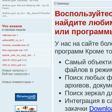
Файлы дня: Kazantip - Xit Plus
Страницы:
Файлы дня: Record WakeUp Mix - by DJ
Peret...
Воспользуйте
Файлы дня: dj_tr1x - My_dream!!!!бомба
это...
найдите люби
Что искали
или программ
и сколько нашли
milkvista.atz
1
adberdr80_ru_ru
1
У нас на сайте бо
chrome_installer.exe
60
программ Кроме тог
free.vapeople.net
160
spisok_uek_na_sayt_sbr...
1
Самый объекти
264.07.2011.pdf
213
355.11.2011.pdf
341
файлов в режим
Новые запросы
»
Рейтинг запросов
»
Поиск любых ф
Новые комментарии
»
архивов, докуме
Поиск зеркал д
Интеграция в 
закачки
Downlo