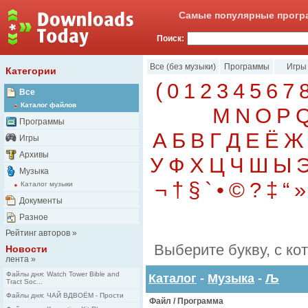
Самые популярные програ
Поиск:
Все (без музыки)
Программы
Игры
Категории
(
0
1
2
3
4
5
6
7
Все
Каталог файлов
M
N
O
P
Программы
А
Б
В
Г
Д
Е
Ё
Ж
Игры
Архивы
У
Ф
Х
Ц
Ч
Ш
Ы
Музыка
¬
†
§
`
•
©
?
‡
“
»
Каталог музыки
Документы
Разное
Рейтинг авторов
»
Выберите букву, с ко
Новости
лента
»
Файлы дня: Watch Tower Bible and
Каталог
-
Музыка
-
Љ
Tract Soc...
Файлы дня: ЧАЙ ВДВОЁМ - Прости
Файл / Программа