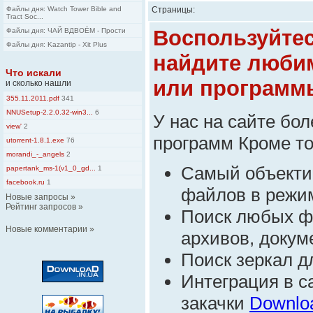
Файлы дня: Watch Tower Bible and
Страницы:
Tract Soc...
Воспользуйте
Файлы дня: ЧАЙ ВДВОЁМ - Прости
Файлы дня: Kazantip - Xit Plus
найдите люби
Что искали
или программ
и сколько нашли
355.11.2011.pdf
341
NNUSetup-2.2.0.32-win3...
6
У нас на сайте бо
view'
2
программ Кроме тог
utorrent-1.8.1.exe
76
morandi_-_angels
2
Самый объекти
papertank_ms-1(v1_0_gd...
1
facebook.ru
1
файлов в режим
Новые запросы
»
Рейтинг запросов
»
Поиск любых ф
Новые комментарии
»
архивов, докуме
Поиск зеркал д
Интеграция в 
закачки
Downlo