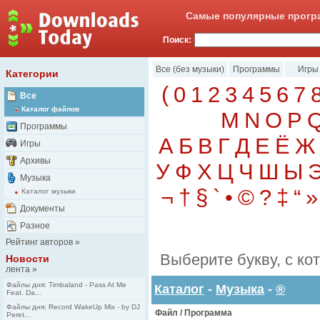
Самые популярные програ
Поиск:
Все (без музыки)
Программы
Игры
Категории
(
0
1
2
3
4
5
6
7
Все
Каталог файлов
M
N
O
P
Программы
А
Б
В
Г
Д
Е
Ё
Ж
Игры
Архивы
У
Ф
Х
Ц
Ч
Ш
Ы
Музыка
¬
†
§
`
•
©
?
‡
“
»
Каталог музыки
Документы
Разное
Рейтинг авторов
»
Выберите букву, с ко
Новости
лента
»
Файлы дня: Timbaland - Pass At Me
Каталог
-
Музыка
-
®
Feat. Da...
Файлы дня: Record WakeUp Mix - by DJ
Файл / Программа
Peret...