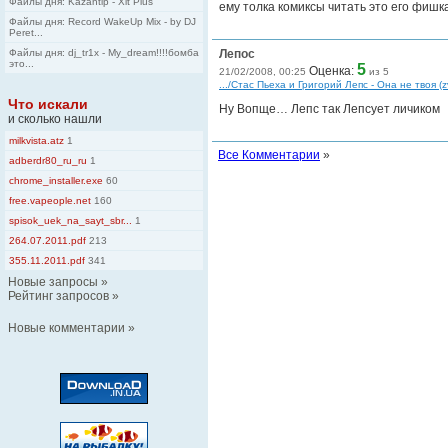
Файлы дня: Kazantip - Xit Plus
ему толка комиксы читать это его фишка
Файлы дня: Record WakeUp Mix - by DJ
Peret...
Файлы дня: dj_tr1x - My_dream!!!!бомба
Лепос
это...
5
Оценка:
21/02/2008, 00:25
из 5
.../Стас Пьеха и Григорий Лепс - Она не твоя (z
Что искали
Ну Вопще… Лепс так Лепсует личиком
и сколько нашли
milkvista.atz
1
Все Комментарии
»
adberdr80_ru_ru
1
chrome_installer.exe
60
free.vapeople.net
160
spisok_uek_na_sayt_sbr...
1
264.07.2011.pdf
213
355.11.2011.pdf
341
Новые запросы
»
Рейтинг запросов
»
Новые комментарии
»