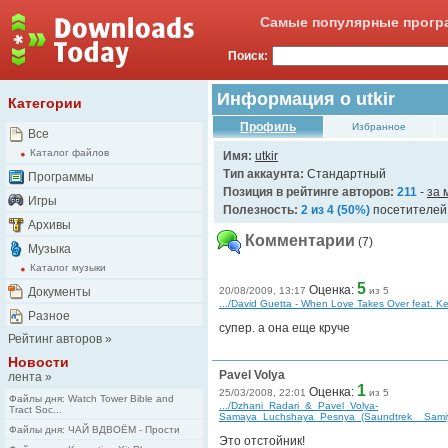
Самые популярные програ
Поиск:
Информация о utkir
Категории
Профиль
Избранное
Все
Каталог файлов
Имя:
utkir
Тип аккаунта:
Стандартный
Программы
Позиция в рейтинге авторов:
211
-
за 
Игры
Полезность:
2 из 4 (50%)
посетителей 
Архивы
Комментарии
(7)
Музыка
Каталог музыки
5
Оценка:
Документы
20/08/2009, 13:17
из 5
.../David Guetta - When Love Takes Over feat. Ke
Разное
супер. а она еще круче
Рейтинг авторов
»
Новости
Pavel Volya
лента
»
1
Оценка:
25/03/2008, 22:01
из 5
Файлы дня: Watch Tower Bible and
.../Dzhani_Radari_&_Pavel_Volya-
Tract Soc...
Samaya_Luchshaya_Pesnya_(Saundtrek__Samiy
Файлы дня: ЧАЙ ВДВОЁМ - Прости
Это отстойник!