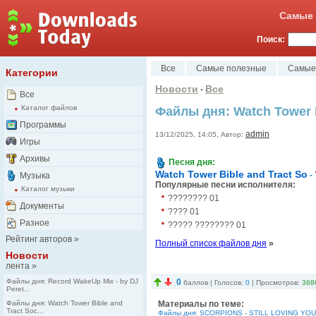
Самые 
Поиск:
Все
Самые полезные
Самые
Категории
Новости
Все
-
Все
Каталог файлов
Файлы дня: Watch Tower B
Программы
admin
13/12/2025, 14:05, Автор:
Игры
Архивы
Песня дня:
Watch Tower Bible and Tract So
-
Музыка
Популярные песни исполнителя:
Каталог музыки
???????? 01
Документы
???? 01
Разное
????? ???????? 01
Рейтинг авторов
»
Полный список файлов дня
»
Новости
лента
»
Файлы дня: Record WakeUp Mix - by DJ
0
баллов | Голосов:
0
| Просмотров:
368
Peret...
Файлы дня: Watch Tower Bible and
Материалы по теме:
Tract Soc...
Файлы дня: SCORPIONS - STILL LOVING YOU