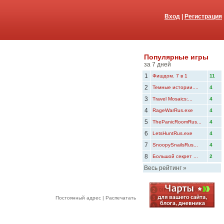
Вход
|
Регистрация
Популярные игры
за 7 дней
1
Фишдом. 7 в 1
11
2
Темные истории....
4
3
Travel Mosaics:...
4
4
RageWarRus.exe
4
5
ThePanicRoomRus...
4
6
LetsHuntRus.exe
4
7
SnoopySnailsRus...
4
8
Большой секрет ...
2
Весь рейтинг
»
Постоянный адрес
|
Распечатать