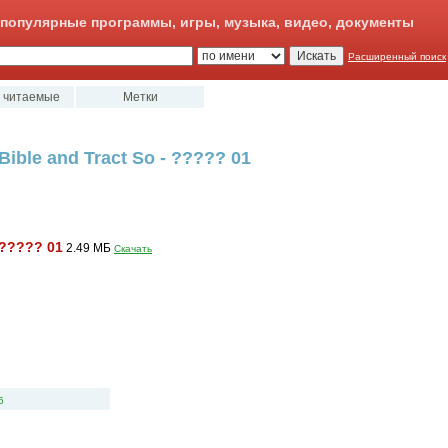
популярные программы, игры, музыка, видео, документы
Расширенный поиск
 читаемые
Метки
ible and Tract So - ????? 01
????? 01
2.49 MБ
Скачать
6