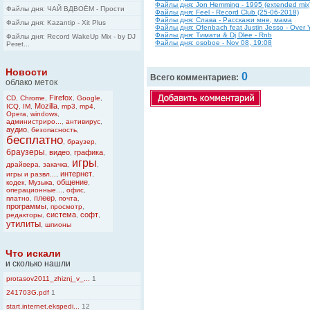
Файлы дня: Jon Hemming - 1995 (extended mix
Файлы дня: ЧАЙ ВДВОЁМ - Прости
Файлы дня: Feel - Record Club (25-06-2018)
Файлы дня: Слава - Расскажи мне, мама
Файлы дня: Kazantip - Xit Plus
Файлы дня: Ofenbach feat Justin Jesso - Over 
Файлы дня: Тимати & Dj Dlee - Rnb
Файлы дня: Record WakeUp Mix - by DJ
Файлы дня: osoboe - Nov 08, 19:08
Peret...
Новости
0
Всего комментариев:
облако меток
Firefox
CD
,
Chrome
,
,
Google
,
Mozilla
ICQ
,
IM
,
,
mp3
,
mp4
,
Opera
,
windows
,
администриро...
,
антивирус
,
аудио
,
безопасность
,
бесплатно
,
браузер
,
браузеры
видео
графика
,
,
,
игры
драйвера
,
закачка
,
,
интернет
игры и развл...
,
,
общение
кодек
,
Музыка
,
,
операционные...
,
офис
,
плеер
платно
,
,
почта
,
программы
,
просмотр
,
система
софт
редакторы
,
,
,
утилиты
,
шпионы
Что искали
и сколько нашли
protasov2011_zhiznj_v_...
1
241703G.pdf
1
start.internet.ekspedi...
12