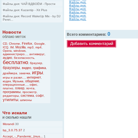
Файлы дня:
Файлы дня: ЧАЙ ВДВОЁМ - Прости
Файлы дня:
Файлы дня:
Файлы дня: Kazantip - Xit Plus
Файлы дня:
Файлы дня:
Файлы дня: Record WakeUp Mix - by DJ
Файлы дня:
Peret...
Новости
0
Всего комментариев:
облако меток
Firefox
CD
,
Chrome
,
,
Google
,
Mozilla
ICQ
,
IM
,
,
mp3
,
mp4
,
Opera
,
windows
,
администриро...
,
антивирус
,
аудио
,
безопасность
,
бесплатно
,
браузер
,
браузеры
видео
графика
,
,
,
игры
драйвера
,
закачка
,
,
интернет
игры и развл...
,
,
общение
кодек
,
Музыка
,
,
операционные...
,
офис
,
плеер
платно
,
,
почта
,
программы
,
просмотр
,
система
софт
редакторы
,
,
,
утилиты
,
шпионы
Что искали
и сколько нашли
Morandi
30
bp_3.0.75.37
2
Accept_-_Pandemic_(mus...
1