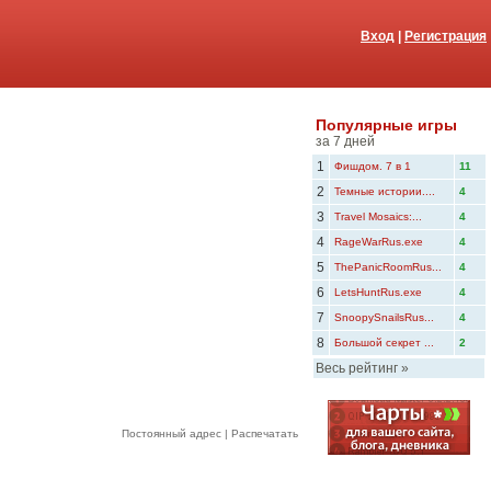
Вход
|
Регистрация
Популярные игры
за 7 дней
1
Фишдом. 7 в 1
11
2
Темные истории....
4
3
Travel Mosaics:...
4
4
RageWarRus.exe
4
5
ThePanicRoomRus...
4
6
LetsHuntRus.exe
4
7
SnoopySnailsRus...
4
8
Большой секрет ...
2
Весь рейтинг
»
Постоянный адрес
|
Распечатать