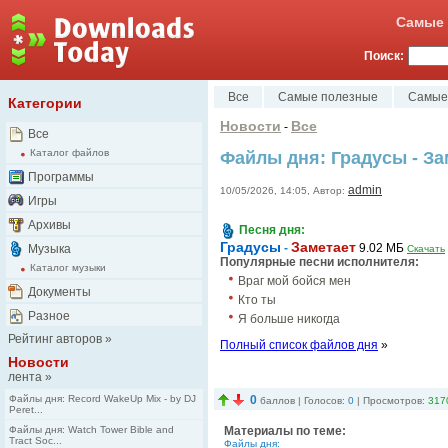
Самые 
Поиск:
Все
Самые полезные
Самые
Категории
Новости
Все
-
Все
Каталог файлов
Файлы дня: Градусы - За
Программы
admin
10/05/2026, 14:05, Автор:
Игры
Архивы
Песня дня:
Градусы
Заметает
-
9.02 MБ
Музыка
Скачать
Популярные песни исполнителя:
Каталог музыки
Враг мой бойся мен
Документы
Кто ты
Разное
Я больше никогда
Рейтинг авторов
»
Полный список файлов дня
»
Новости
лента
»
Файлы дня: Record WakeUp Mix - by DJ
0
баллов | Голосов:
0
| Просмотров:
317
Peret...
Файлы дня: Watch Tower Bible and
Материалы по теме:
Tract Soc...
Файлы дня: