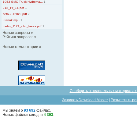
1953-GMC-Truck-Hydroma...
1
218_Pr_14.pdf
1
seta-2-120x2.pdf
2
utenok.mp3
1
metro_1121_cbu_lo-res.pdf
1
Новые запросы
»
Рейтинг запросов
»
Новые комментарии
»
Сообщить о нелегальных материалах 
Закачать Download Master
|
Разместить ре
Мы знаем о
93 692
файлах
.
Новых файлов сегодня
4 393
.