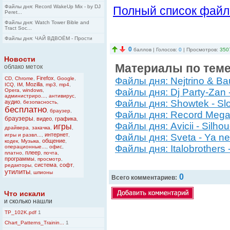
Файлы дня: Record WakeUp Mix - by DJ
Полный список файл
Peret...
Файлы дня: Watch Tower Bible and
Tract Soc...
Файлы дня: ЧАЙ ВДВОЁМ - Прости
0
баллов | Голосов:
0
| Просмотров:
350
Новости
Материалы по теме
облако меток
Firefox
CD
,
Chrome
,
,
Google
,
Файлы дня: Nejtrino & Ba
Mozilla
ICQ
,
IM
,
,
mp3
,
mp4
,
Файлы дня: Dj Party-Zan 
Opera
,
windows
,
администриро...
,
антивирус
,
Файлы дня: Showtek - S
аудио
,
безопасность
,
бесплатно
,
браузер
,
Файлы дня: Record Megam
браузеры
видео
графика
,
,
,
Файлы дня: Avicii - Silhou
игры
драйвера
,
закачка
,
,
интернет
игры и развл...
,
,
Файлы дня: Sveta - Ya n
общение
кодек
,
Музыка
,
,
Файлы дня: Italobrothers - 
операционные...
,
офис
,
плеер
платно
,
,
почта
,
программы
,
просмотр
,
система
софт
редакторы
,
,
,
утилиты
,
шпионы
0
Всего комментариев:
Что искали
и сколько нашли
TP_102K.pdf
1
Chart_Patterns_Trainin...
1