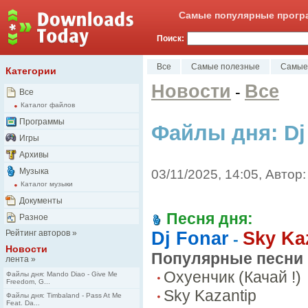
Самые популярные програ
Поиск:
Все
Самые полезные
Самые
Категории
Новости
Все
-
Все
Каталог файлов
Программы
Файлы дня: Dj 
Игры
Архивы
Музыка
03/11/2025, 14:05, Автор:
Каталог музыки
Документы
Песня дня:
Разное
Рейтинг авторов
»
Dj Fonar
Sky Ka
-
Новости
Популярные песни 
лента
»
Охуенчик (Качай !)
Файлы дня: Mando Diao - Give Me
Freedom, G...
Sky Kazantip
Файлы дня: Timbaland - Pass At Me
Feat. Da...