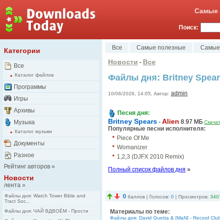
Самые 
Поиск:
Все
Самые полезные
Самые
Категории
Новости
Все
-
Все
Каталог файлов
Файлы дня: Britney Spears
Программы
admin
10/06/2026, 14:05, Автор:
Игры
Архивы
Песня дня:
Britney Spears
Alien
-
8.97 MБ
Музыка
Скача
Популярные песни исполнителя:
Каталог музыки
Piece Of Me
Документы
Womanizer
Разное
1,2,3 (DJFX 2010 Remix)
Рейтинг авторов
»
Полный список файлов дня
»
Новости
лента
»
Файлы дня: Watch Tower Bible and
0
баллов | Голосов:
0
| Просмотров:
340
Tract Soc...
Файлы дня: ЧАЙ ВДВОЁМ - Прости
Материалы по теме:
Файлы дня: David Guetta & [MaN] - Record Clu