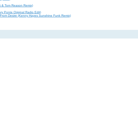
art & Tom Reason Remix)
y Ponte Original Radio Edit)
d From Desire (Kenny Hayes Sunshine Funk Remix)