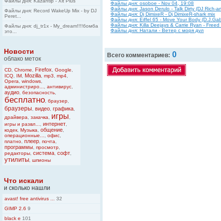
Файлы дня: Kazantip - Xit Plus
Файлы дня: osoboe - Nov 04, 19:08
Файлы дня: Jason Derulo - Talk Dirty (DJ Rich-
Файлы дня: Record WakeUp Mix - by DJ
Файлы дня: Dj DimixeR - Dj DimixeR-shark mix
Peret...
Файлы дня: Eiffel 65 - Move Your Body (D.J.Gabr
Файлы дня: Killa Deejays & Carrie Ryan - Free
Файлы дня: dj_tr1x - My_dream!!!!бомба
Файлы дня: Натали - Ветер с моря дул
это...
Новости
0
Всего комментариев:
облако меток
Firefox
CD
,
Chrome
,
,
Google
,
Mozilla
ICQ
,
IM
,
,
mp3
,
mp4
,
Opera
,
windows
,
администриро...
,
антивирус
,
аудио
,
безопасность
,
бесплатно
,
браузер
,
браузеры
видео
графика
,
,
,
игры
драйвера
,
закачка
,
,
интернет
игры и развл...
,
,
общение
кодек
,
Музыка
,
,
операционные...
,
офис
,
плеер
платно
,
,
почта
,
программы
,
просмотр
,
система
софт
редакторы
,
,
,
утилиты
,
шпионы
Что искали
и сколько нашли
avast! free antivirus ...
32
GIMP 2.6
9
black e
101