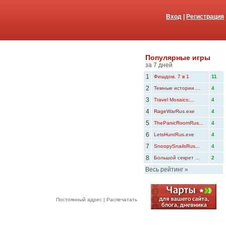
Вход
|
Регистрация
Популярные игры
за 7 дней
1
Фишдом. 7 в 1
11
2
Темные истории....
4
3
Travel Mosaics:...
4
4
RageWarRus.exe
4
5
ThePanicRoomRus...
4
6
LetsHuntRus.exe
4
7
SnoopySnailsRus...
4
8
Большой секрет ...
2
Весь рейтинг
»
Постоянный адрес
|
Распечатать