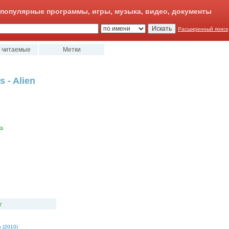
популярные программы, игры, музыка, видео, документы
Расширенный поиск
 читаемые
Метки
 - Alien
ть
7
b (2010)