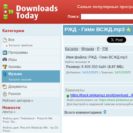
Самые популярные програ
Поиск:
РЖД - Гимн ВСЖД.mp3
Категории
Все
Каталог файлов
Каталог
-
Музыка
-
Р
-
РЖ
Программы
Имя файла:
РЖД - Гимн ВСЖД.mp3
Игры
»
Найти похожие
Архивы
Размер:
9 409 350 байт (
8.97 MБ
)
Добавлен:
14/12/2025
| Закачан:
14/12/2025
Музыка
Каталог музыки
Документы
Закачать:
Разное
https://track.pinkamuz.pro/download..
Файл расположен на:
https://track.pinkamuz.p
Рейтинг авторов
»
Для быстрой и надежной закачки используйт
Новости
0
лента
»
Всего комментариев:
Файлы дня: Timbaland - Pass At Me
Feat. Da...
Файлы дня: Record WakeUp Mix - by DJ
Peret...