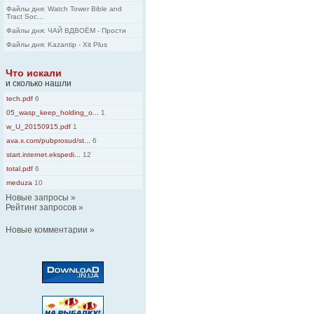
Файлы дня: Watch Tower Bible and
Tract Soc...
Файлы дня: ЧАЙ ВДВОЁМ - Прости
Файлы дня: Kazantip - Xit Plus
Что искали
и сколько нашли
tech.pdf
6
05_wasp_keep_holding_o...
1
w_U_20150915.pdf
1
ava.x.com/pubprosud/st...
6
start.internet.ekspedi...
12
total.pdf
6
meduza
10
Новые запросы
»
Рейтинг запросов
»
Новые комментарии
»