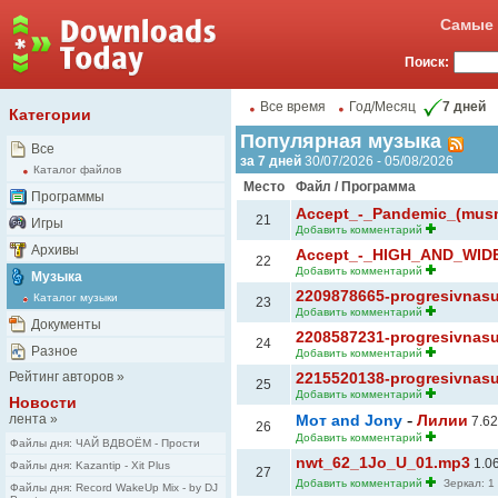
Самые 
Поиск:
Все время
Год/Месяц
7 дней
Категории
Популярная музыка
Все
за 7 дней
30/07/2026 - 05/08/2026
Каталог файлов
Место
Файл / Программа
Программы
Accept_-_Pandemic_(mus
21
Игры
Добавить комментарий
Архивы
Accept_-_HIGH_AND_WID
22
Добавить комментарий
Музыка
2209878665-progresivnasuz
Каталог музыки
23
Добавить комментарий
Документы
2208587231-progresivnasu
24
Разное
Добавить комментарий
Рейтинг авторов
»
2215520138-progresivnasuz
25
Добавить комментарий
Новости
-
лента
»
Мот and Jony
Лилии
7.6
26
Добавить комментарий
Файлы дня: ЧАЙ ВДВОЁМ - Прости
nwt_62_1Jo_U_01.mp3
1.0
Файлы дня: Kazantip - Xit Plus
27
Добавить комментарий
Зеркал: 1
Файлы дня: Record WakeUp Mix - by DJ