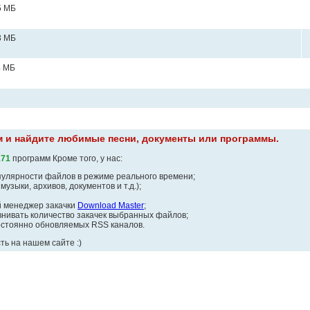
5 MБ
3 MБ
4 MБ
 и найдите любимые песни, документы или программы.
171
программ Кроме того, у нас:
улярности файлов в режиме реального времени;
узыки, архивов, документов и т.д.);
й менеджер закачки
Download Master
;
внивать количество закачек выбранных файлов;
постоянно обновляемых RSS каналов.
сть на нашем сайте :)