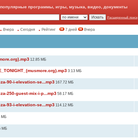
популярные программы, игры, музыка, видео, документы
Расширенный поиск
Вчера
Сегодня
Рейтинг
7 дней
Вчера
more.org).mp3
12.85 MБ
E_TONIGHT_(musmore.org).mp3
3.13 MБ
a-90-i-elevation-se...mp3
167.72 MБ
za-250-guest-mix-i-p...mp3
58.17 MБ
a-93-i-elevation-se...mp3
114.12 MБ
2 MБ
6 MБ