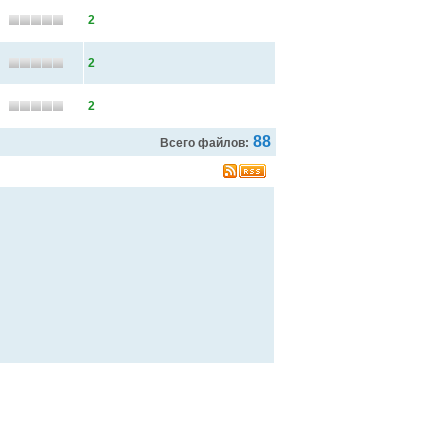
2
2
2
88
Всего файлов: