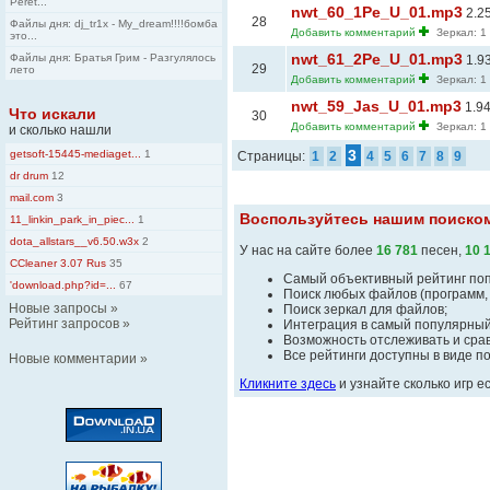
Peret...
nwt_60_1Pe_U_01.mp3
2.2
28
Файлы дня: dj_tr1x - My_dream!!!!бомба
Добавить комментарий
Зеркал: 1
это...
nwt_61_2Pe_U_01.mp3
Файлы дня: Братья Грим - Разгулялось
1.9
29
лето
Добавить комментарий
Зеркал: 1
nwt_59_Jas_U_01.mp3
1.9
Что искали
30
Добавить комментарий
Зеркал: 1
и сколько нашли
3
getsoft-15445-mediaget...
1
Страницы:
1
2
4
5
6
7
8
9
dr drum
12
mail.com
3
Воспользуйтесь нашим поиском
11_linkin_park_in_piec...
1
dota_allstars__v6.50.w3x
2
У нас на сайте более
16 781
песен,
10 
CCleaner 3.07 Rus
35
Самый объективный рейтинг поп
'download.php?id=...
67
Поиск любых файлов (программ, м
Новые запросы
»
Поиск зеркал для файлов;
Рейтинг запросов
»
Интеграция в самый популярны
Возможность отслеживать и сра
Все рейтинги доступны в виде 
Новые комментарии
»
Кликните здесь
и узнайте сколько игр е