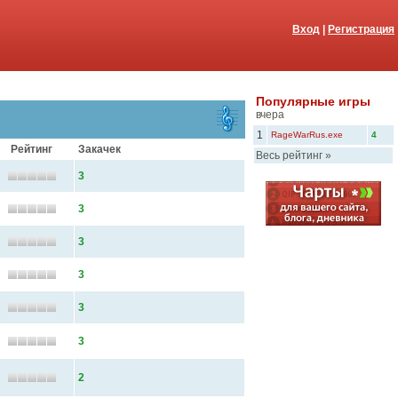
Вход
|
Регистрация
Популярные игры
вчера
1
RageWarRus.exe
4
Рейтинг
Закачек
Весь рейтинг
»
3
3
3
3
3
3
2